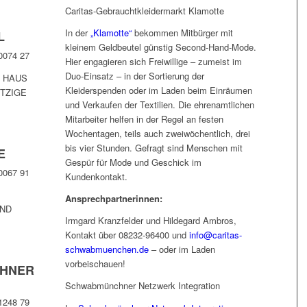
Caritas-Gebrauchtkleidermarkt Klamotte
In der
„Klamotte“
bekommen Mitbürger mit
L
kleinem Geldbeutel günstig Second-Hand-Mode.
0074 27
Hier engagieren sich Freiwillige – zumeist im
Duo-Einsatz – in der Sortierung der
 HAUS
Kleiderspenden oder im Laden beim Einräumen
TZIGE
und Verkaufen der Textilien. Die ehrenamtlichen
Mitarbeiter helfen in der Regel an festen
Wochentagen, teils auch zweiwöchentlich, drei
bis vier Stunden. Gefragt sind Menschen mit
E
Gespür für Mode und Geschick im
0067 91
Kundenkontakt.
Ansprechpartnerinnen:
ND
Irmgard Kranzfelder und Hildegard Ambros,
Kontakt über 08232-96400 und
info@caritas-
schwabmuenchen.de
– oder im Laden
vorbeischauen!
HNER
Schwabmünchner Netzwerk Integration
1248 79