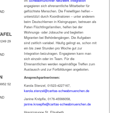
Im
Schwabmünchner Netzwerk Integration
engagieren sich ehrenamtliche Mitarbeiter für
geflüchtete Menschen. Die Freiwilligen helfen –
ND
unterstützt durch Koordinatoren – unter anderem
beim Deutschlernen in Kleingruppen, betreuen als
Paten Flüchtlingsfamilien, helfen bei der
Wohnungs- oder Jobsuche und begleiten
TAFEL
Migranten bei Behördengängen. Die Aufgaben
1249 29
sind zeitlich variabel. Häufig gelingt es, schon mit
ein bis zwei Stunden pro Woche gut zur
Integration beizutragen. Engagieren kann man
ND
sich einzeln oder im Team. Für die
Ehrenamtlichen werden regelmäßige Treffen zum
Austausch und zur Fortbildungen angeboten.
N
Ansprechpartnerinnen:
9952 52
Karola Stenzel, 01523-4227167,
karola.stenzel@caritas-schwabmuenchen.de
ND
Janine Knöpfle, 0176-45566058,
janine.knoepfle@caritas-schwabmuenchen.de
Hospizgruppe St. Elisabeth