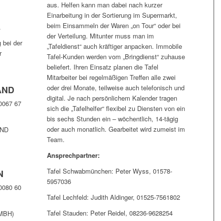
aus. Helfen kann man dabei nach kurzer
Einarbeitung in der Sortierung im Supermarkt,
beim Einsammeln der Waren „on Tour“ oder bei
.
der Verteilung. Mitunter muss man im
 bei der
„Tafeldienst“ auch kräftiger anpacken. Immobile
r
Tafel-Kunden werden vom „Bringdienst“ zuhause
beliefert. Ihren Einsatz planen die Tafel
Mitarbeiter bei regelmäßigen Treffen alle zwei
oder drei Monate, teilweise auch telefonisch und
AND
digital. Je nach persönlichem Kalender tragen
0067 67
sich die „Tafelhelfer“ flexibel zu Diensten von ein
bis sechs Stunden ein – wöchentlich, 14-tägig
oder auch monatlich. Gearbeitet wird zumeist im
ND
Team.
Ansprechpartner:
Tafel Schwabmünchen: Peter Wyss, 01578-
N
5957036
0080 60
Tafel Lechfeld: Judith Aldinger, 01525-7561802
Tafel Stauden: Peter Reidel, 08236-9628254
MBH)