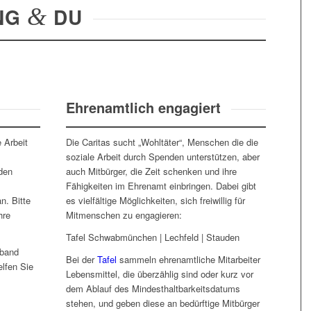
NG
&
DU
Ehrenamtlich engagiert
 Arbeit
Die Caritas sucht „Wohltäter“, Menschen die die
soziale Arbeit durch Spenden unterstützen, aber
den
auch Mitbürger, die Zeit schenken und ihre
Fähigkeiten im Ehrenamt einbringen. Dabei gibt
n. Bitte
es vielfältige Möglichkeiten, sich freiwillig für
hre
Mitmenschen zu engagieren:
Tafel Schwabmünchen | Lechfeld | Stauden
rband
Bei der
Tafel
sammeln ehrenamtliche Mitarbeiter
lfen Sie
Lebensmittel, die überzählig sind oder kurz vor
dem Ablauf des Mindesthaltbarkeitsdatums
stehen, und geben diese an bedürftige Mitbürger