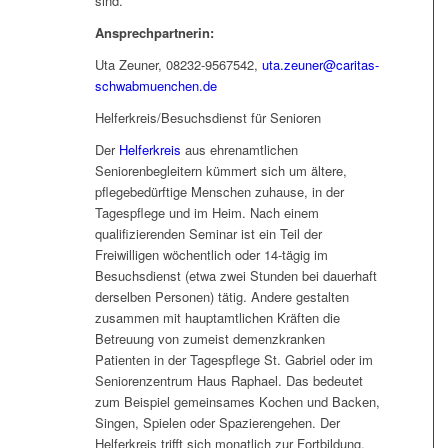
sind.
Ansprechpartnerin:
Uta Zeuner, 08232-9567542,
uta.zeuner@caritas-
schwabmuenchen.de
Helferkreis/Besuchsdienst für Senioren
Der
Helferkreis
aus ehrenamtlichen
Seniorenbegleitern kümmert sich um ältere,
pflegebedürftige Menschen zuhause, in der
Tagespflege und im Heim. Nach einem
qualifizierenden Seminar ist ein Teil der
Freiwilligen wöchentlich oder 14-tägig im
Besuchsdienst (etwa zwei Stunden bei dauerhaft
derselben Personen) tätig. Andere gestalten
zusammen mit hauptamtlichen Kräften die
Betreuung von zumeist demenzkranken
Patienten in der Tagespflege St. Gabriel oder im
Seniorenzentrum Haus Raphael. Das bedeutet
zum Beispiel gemeinsames Kochen und Backen,
Singen, Spielen oder Spazierengehen. Der
Helferkreis trifft sich monatlich zur Fortbildung,