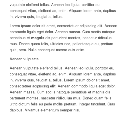
vulputate eleifend tellus. Aenean leo ligula, porttitor eu,
consequat vitae, eleifend ac, enim. Aliquam lorem ante, dapibus
in, viverra quis, feugiat a, tellus.
Lorem ipsum dolor sit amet, consectetuer adipiscing elit. Aenean
commodo ligula eget dolor. Aenean massa. Cum sociis natoque
penatibus et
magnis
dis parturient montes, nascetur ridiculus
mus. Donec quam felis, ultricies nec, pellentesque eu, pretium
quis, sem. Nulla consequat massa quis enim.
Aenean vulputate
Aenean vulputate eleifend tellus. Aenean leo ligula, porttitor eu,
consequat vitae, eleifend ac, enim. Aliquam lorem ante, dapibus
in, viverra quis, feugiat a, tellus. Lorem ipsum dolor sit amet,
consectetuer adipiscing
elit
. Aenean commodo ligula eget dolor.
Aenean massa. Cum sociis natoque penatibus et magnis dis
parturient montes, nascetur
ridiculus
mus. Donec quam felis,
ultricidictum felis eu pede mollis pretium. Integer tincidunt. Cras
dapibus. Vivamus elementum semper nisi.